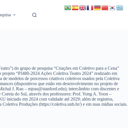
squisa
 Teatro”) do grupo de pesquisa “Criações em Coletivo para a Cena”
no projeto “PJ480-2024 Ações Coletiva Teatro 2024” realizado em
ca de modelos de processos criativos coletivos usados pela Coletiva
ormances (dispositivos que estão em desenvolvimento no projeto de
Michal J. Rau – mjrau@stanford.edu); intercâmbio com discentes e
 Coreia do Sul, através dos professores: Prof. Yong A. Yoon –
iniciado em 2024 com validade até 2029; além de registros,
 Coletiva Produções (https://coletiva.unb.br/) e em suas mídias sociais.