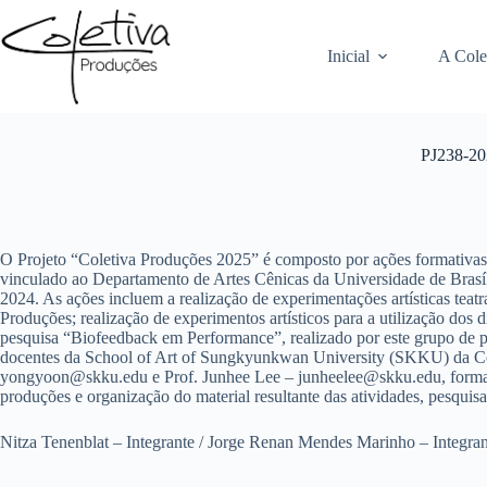
Pular
para
o
Inicial
A Cole
conteúdo
PJ238-20
O Projeto “Coletiva Produções 2025” é composto por ações formativas e
vinculado ao Departamento de Artes Cênicas da Universidade de Brasí
2024. As ações incluem a realização de experimentações artísticas teatr
Produções; realização de experimentos artísticos para a utilização do
pesquisa “Biofeedback em Performance”, realizado por este grupo de p
docentes da School of Art of Sungkyunkwan University (SKKU) da Coreia 
yongyoon@skku.edu e Prof. Junhee Lee – junheelee@skku.edu, forma
produções e organização do material resultante das atividades, pesquisa
Nitza Tenenblat – Integrante / Jorge Renan Mendes Marinho – Integra