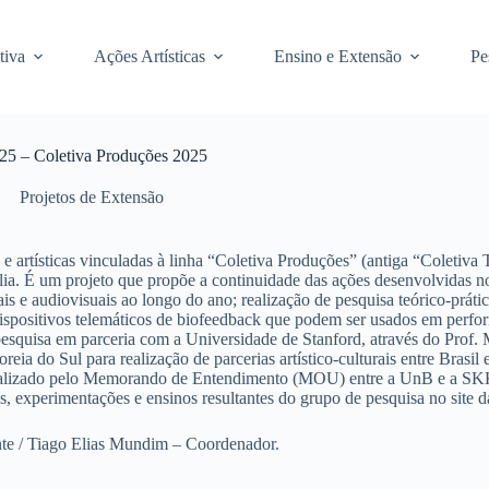
tiva
Ações Artísticas
Ensino e Extensão
Pe
25 – Coletiva Produções 2025
Projetos de Extensão
 artísticas vinculadas à linha “Coletiva Produções” (antiga “Coletiva
lia. É um projeto que propõe a continuidade das ações desenvolvidas 
ais e audiovisuais ao longo do ano; realização de pesquisa teórico-práti
s dispositivos telemáticos de biofeedback que podem ser usados em perf
esquisa em parceria com a Universidade de Stanford, através do Prof. 
do Sul para realização de parcerias artístico-culturais entre Brasil e
lizado pelo Memorando de Entendimento (MOU) entre a UnB e a SKKU 
s, experimentações e ensinos resultantes do grupo de pesquisa no site da
nte / Tiago Elias Mundim – Coordenador.