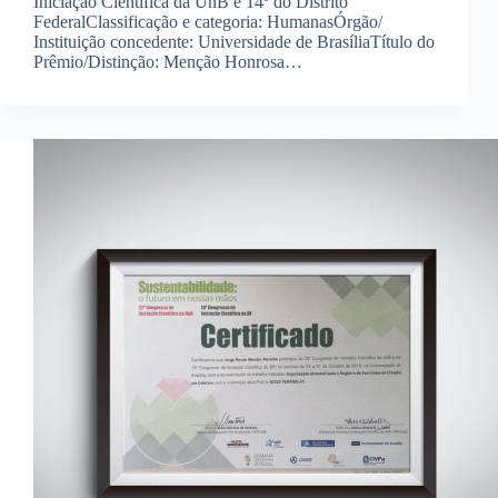
Iniciação Científica da UnB e 14º do Distrito
FederalClassificação e categoria: HumanasÓrgão/
Instituição concedente: Universidade de BrasíliaTítulo do
Prêmio/Distinção: Menção Honrosa…