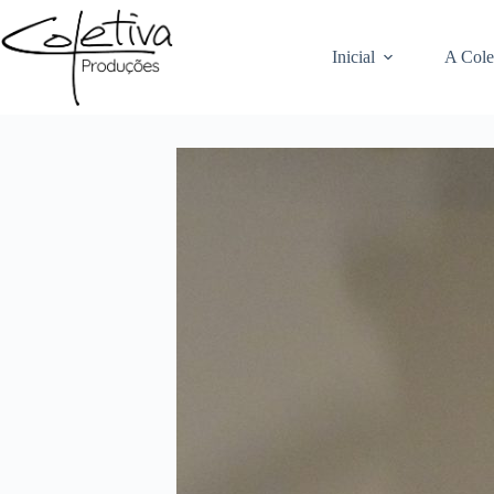
Pular
para
o
Inicial
A Cole
conteúdo