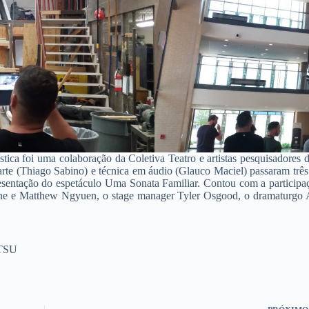
tística foi uma colaboração da Coletiva Teatro e artistas pesquisadore
 arte (Thiago Sabino) e técnica em áudio (Glauco Maciel) passaram trê
entação do espetáculo Uma Sonata Familiar. Contou com a participaçã
ane e Matthew Ngyuen, o stage manager Tyler Osgood, o dramaturgo An
 TSU