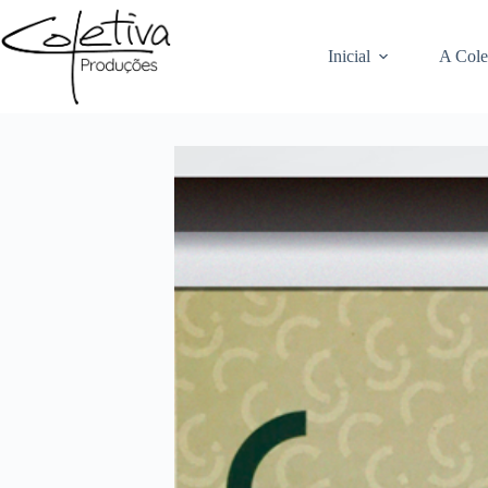
Pular
para
o
Inicial
A Cole
conteúdo